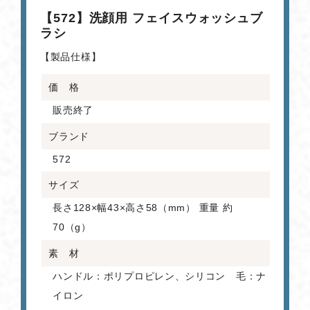
【572】洗顔用 フェイスウォッシュブ
ラシ
【製品仕様】
価 格
販売終了
ブランド
572
サイズ
長さ128×幅43×高さ58（mm） 重量 約
70（g）
素 材
ハンドル：ポリプロピレン、シリコン 毛：ナ
イロン