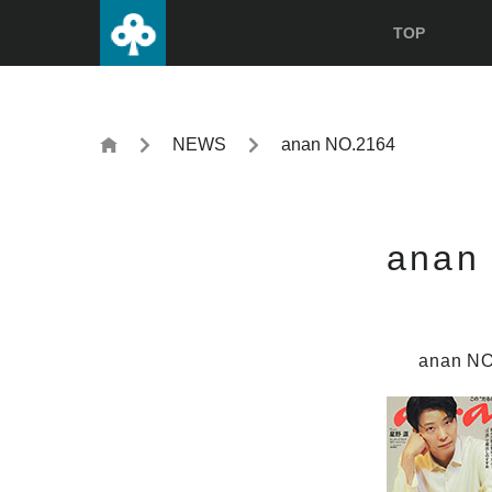
TOP
NEWS
anan NO.2164
anan
anan