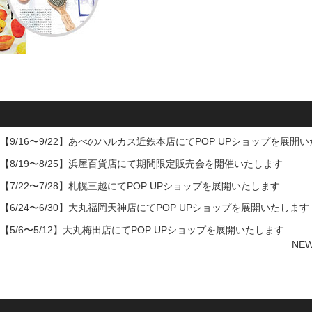
【9/16〜9/22】あべのハルカス近鉄本店にてPOP UPショップを展開
【8/19〜8/25】浜屋百貨店にて期間限定販売会を開催いたします
【7/22〜7/28】札幌三越にてPOP UPショップを展開いたします
【6/24〜6/30】大丸福岡天神店にてPOP UPショップを展開いたします
【5/6〜5/12】大丸梅田店にてPOP UPショップを展開いたします
NE