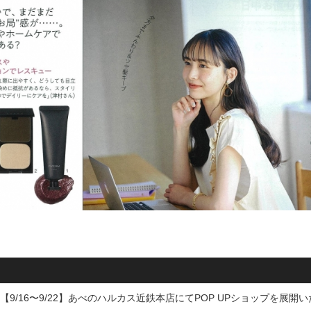
【9/16〜9/22】あべのハルカス近鉄本店にてPOP UPショップを展開